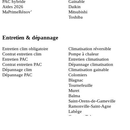
PAC hybride
Gainable
Aides 2026
Daikin
MaPrimeRénov’
Mitsubishi
Toshiba
Entretien & dépannage
Toulouse
(31)
Entretien clim obligatoire
Climatisation réversible
Contrat entretien clim
Pompe à chaleur
Entretien PAC
Entretien climatisation
Contrat entretien PAC
Dépannage climatisation
Dépannage clim
Climatisation gainable
Dépannage PAC
Colomiers
Blagnac
Tournefeuille
Muret
Balma
Saint-Orens-de-Gameville
Ramonville-Saint-Agne
Labège
Castanet-Tolosan