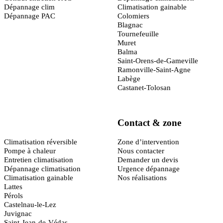
Dépannage clim
Climatisation gainable
Dépannage PAC
Colomiers
Blagnac
Tournefeuille
Muret
Balma
Saint-Orens-de-Gameville
Ramonville-Saint-Agne
Labège
Castanet-Tolosan
Contact & zone
Montpellier
(34)
Climatisation réversible
Zone d’intervention
Pompe à chaleur
Nous contacter
Entretien climatisation
Demander un devis
Dépannage climatisation
Urgence dépannage
Climatisation gainable
Nos réalisations
Lattes
Pérols
Castelnau-le-Lez
Juvignac
Saint-Jean-de-Védas