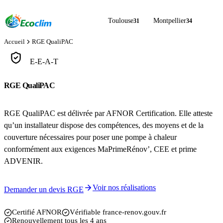
Toulouse
Montpellier
31
34
Accueil
RGE QualiPAC
E-E-A-T
RGE QualiPAC
la certification qui ouvre vos aides
RGE QualiPAC est délivrée par AFNOR Certification. Elle atteste
qu’un installateur dispose des compétences, des moyens et de la
couverture nécessaires pour poser une pompe à chaleur
conformément aux exigences MaPrimeRénov’, CEE et prime
ADVENIR.
Voir nos réalisations
Demander un devis RGE
Certifié AFNOR
Vérifiable france-renov.gouv.fr
Renouvellement tous les 4 ans