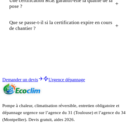
Une certification RGE garantit-elle la qualité de la
+
pose ?
Que se passe-t-il si la certification expire en cours
+
de chantier ?
Démarrer
Devis PAC, certif RGE incluse, aides garanties.
Numéro AFNOR sur tous nos devis, vérifiable sur france-
renov.gouv.fr. Garantie décennale active.
Demander un devis
Urgence dépannage
Pompe à chaleur, climatisation réversible, entretien obligatoire et
dépannage urgence sur l’agence du 31 (Toulouse) et l’agence du 34
(Montpellier). Devis gratuit, aides 2026.