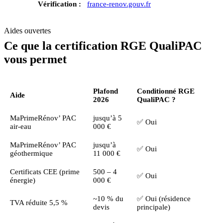
Vérification :
france-renov.gouv.fr
Aides ouvertes
Ce que la certification RGE QualiPAC
vous permet
Plafond
Conditionné RGE
Aide
2026
QualiPAC ?
MaPrimeRénov’ PAC
jusqu’à 5
✅ Oui
air-eau
000 €
MaPrimeRénov’ PAC
jusqu’à
✅ Oui
géothermique
11 000 €
Certificats CEE (prime
500 – 4
✅ Oui
énergie)
000 €
~10 % du
✅ Oui (résidence
TVA réduite 5,5 %
devis
principale)