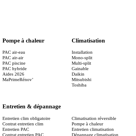
Certifié
RGE QualiPAC
· Garantie décennale
Pompe à chaleur
Climatisation
PAC air-eau
Installation
PAC air-air
Mono-split
PAC piscine
Multi-split
PAC hybride
Gainable
Aides 2026
Daikin
MaPrimeRénov’
Mitsubishi
Toshiba
Entretien & dépannage
Toulouse
(31)
Entretien clim obligatoire
Climatisation réversible
Contrat entretien clim
Pompe à chaleur
Entretien PAC
Entretien climatisation
Contrat entretien PAC
Dépannage climatisation