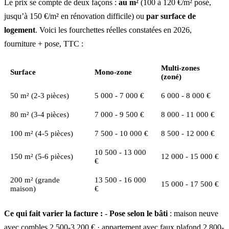
Le prix se compte de deux façons :
au m²
(100 à 120 €/m² posé,
jusqu’à 150 €/m² en rénovation difficile) ou
par surface de
logement
. Voici les fourchettes réelles constatées en 2026,
fourniture + pose, TTC :
Multi-zones
Surface
Mono-zone
(zoné)
50 m² (2-3 pièces)
5 000 - 7 000 €
6 000 - 8 000 €
80 m² (3-4 pièces)
7 000 - 9 500 €
8 000 - 11 000 €
100 m² (4-5 pièces)
7 500 - 10 000 €
8 500 - 12 000 €
10 500 - 13 000
150 m² (5-6 pièces)
12 000 - 15 000 €
€
200 m² (grande
13 500 - 16 000
15 000 - 17 500 €
maison)
€
Ce qui fait varier la facture :
-
Pose selon le bâti
: maison neuve
avec combles 2 500-3 200 € · appartement avec faux plafond 2 800-