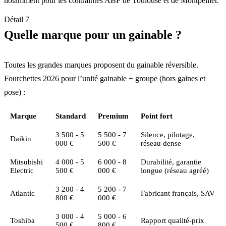
notamment pour les contraintes ABF de Toulouse et de Montpellier.
Détail 7
Quelle marque pour un gainable ?
Toutes les grandes marques proposent du gainable réversible.
Fourchettes 2026 pour l’unité gainable + groupe (hors gaines et
pose) :
Marque
Standard
Premium
Point fort
3 500 - 5
5 500 - 7
Silence, pilotage,
Daikin
000 €
500 €
réseau dense
Mitsubishi
4 000 - 5
6 000 - 8
Durabilité, garantie
Electric
500 €
000 €
longue (réseau agréé)
3 200 - 4
5 200 - 7
Atlantic
Fabricant français, SAV
800 €
000 €
3 000 - 4
5 000 - 6
Toshiba
Rapport qualité-prix
500 €
800 €