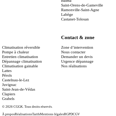
Balma
Saint-Orens-de-Gameville
Ramonville-Saint-Agne
Labège
Castanet-Tolosan
Contact & zone
Montpellier
(34)
Climatisation réversible
Zone d’intervention
Pompe à chaleur
Nous contacter
Entretien climatisation
Demander un devis
Dépannage climatisation
Urgence dépannage
Climatisation gainable
Nos réalisations
Lattes
Pérols
Castelnau-le-Lez
Juvignac
Saint-Jean-de-Védas
Clapiers
Grabels
© 2026 CGGK. Tous droits réservés.
À propos
Réalisations
Tarifs
Mentions légales
RGPD
CGV