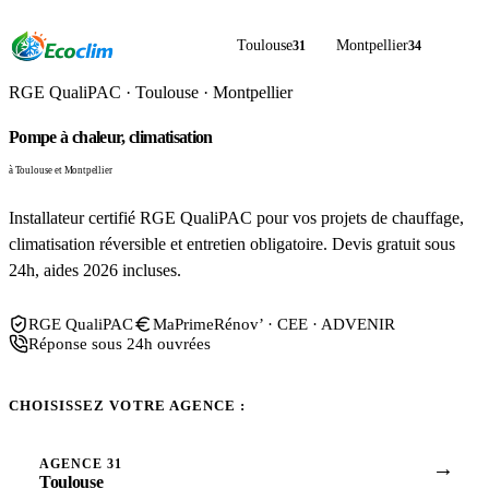
Toulouse
Montpellier
31
34
RGE QualiPAC · Toulouse · Montpellier
Pompe à chaleur, climatisation
et entretien
à Toulouse et Montpellier
Installateur certifié RGE QualiPAC pour vos projets de chauffage,
climatisation réversible et entretien obligatoire. Devis gratuit sous
24h, aides 2026 incluses.
RGE QualiPAC
MaPrimeRénov’ · CEE · ADVENIR
Réponse sous 24h ouvrées
CHOISISSEZ VOTRE AGENCE :
AGENCE 31
→
Toulouse