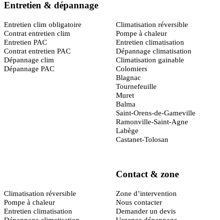
Entretien & dépannage
Toulouse
(31)
Entretien clim obligatoire
Climatisation réversible
Contrat entretien clim
Pompe à chaleur
Entretien PAC
Entretien climatisation
Contrat entretien PAC
Dépannage climatisation
Dépannage clim
Climatisation gainable
Dépannage PAC
Colomiers
Blagnac
Tournefeuille
Muret
Balma
Saint-Orens-de-Gameville
Ramonville-Saint-Agne
Labège
Castanet-Tolosan
Contact & zone
Montpellier
(34)
Climatisation réversible
Zone d’intervention
Pompe à chaleur
Nous contacter
Entretien climatisation
Demander un devis
Dépannage climatisation
Urgence dépannage