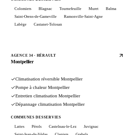
Colomiers
Blagnac
Tournefeuille
Muret
Balma
Saint-Orens-de-Gameville
Ramonville-Saint-Agne
Labège
Castanet-Tolosan
AGENCE 34 · HÉRAULT
Montpellier
Climatisation réversible Montpellier
Pompe à chaleur Montpellier
Entretien climatisation Montpellier
Dépannage climatisation Montpellier
COMMUNES DESSERVIES
Lattes
Pérols
Castelnau-le-Lez
Juvignac
Saint-Jean-de-Védas
Clapiers
Grabels