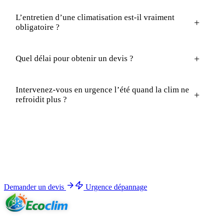
L’entretien d’une climatisation est-il vraiment
+
obligatoire ?
+
Quel délai pour obtenir un devis ?
Intervenez-vous en urgence l’été quand la clim ne
+
refroidit plus ?
Démarrer
Devis gratuit sous 24h, ou intervention urgente immédiate.
Une agence dans le 31, une agence dans le 34. Certifié
RGE
QualiPAC
, garanti 10 ans.
Demander un devis
Urgence dépannage