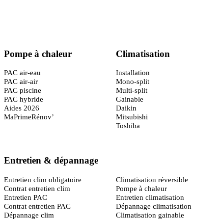
Certifié
RGE QualiPAC
· Garantie décennale
Pompe à chaleur
Climatisation
PAC air-eau
Installation
PAC air-air
Mono-split
PAC piscine
Multi-split
PAC hybride
Gainable
Aides 2026
Daikin
MaPrimeRénov’
Mitsubishi
Toshiba
Entretien & dépannage
Toulouse
(31)
Entretien clim obligatoire
Climatisation réversible
Contrat entretien clim
Pompe à chaleur
Entretien PAC
Entretien climatisation
Contrat entretien PAC
Dépannage climatisation
Dépannage clim
Climatisation gainable