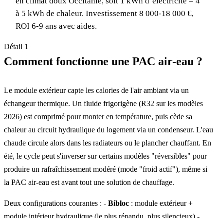
en climat doux Occitanie, soit 1 kWh d’électricité = 4
à 5 kWh de chaleur. Investissement 8 000-18 000 €,
ROI 6-9 ans avec aides.
Détail 1
Comment fonctionne une PAC air-eau ?
Le module extérieur capte les calories de l'air ambiant via un
échangeur thermique. Un fluide frigorigène (R32 sur les modèles
2026) est comprimé pour monter en température, puis cède sa
chaleur au circuit hydraulique du logement via un condenseur. L'eau
chaude circule alors dans les radiateurs ou le plancher chauffant. En
été, le cycle peut s'inverser sur certains modèles "réversibles" pour
produire un rafraîchissement modéré (mode "froid actif"), même si
la PAC air-eau est avant tout une solution de chauffage.
Deux configurations courantes : -
Bibloc
: module extérieur +
module intérieur hydraulique (le plus répandu, plus silencieux) -