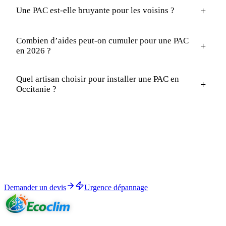
+
Une PAC est-elle bruyante pour les voisins ?
Combien d’aides peut-on cumuler pour une PAC
+
en 2026 ?
Quel artisan choisir pour installer une PAC en
+
Occitanie ?
Démarrer
Devis PAC gratuit, aides calculées, intervention RGE
QualiPAC.
Plus de 95% des chantiers PAC ouvrent droit à au moins 3 000 €
d'aides cumulées. RGE QualiPAC, garantie décennale.
Demander un devis
Urgence dépannage