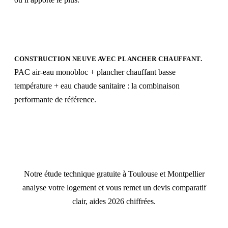
CONSTRUCTION NEUVE AVEC PLANCHER CHAUFFANT.
PAC air-eau monobloc + plancher chauffant basse
température + eau chaude sanitaire : la combinaison
performante de référence.
Toujours indécis entre air-eau et air-air ?
Notre étude technique gratuite à Toulouse et Montpellier
analyse votre logement et vous remet un devis comparatif
clair, aides 2026 chiffrées.
Demander une étude gratuite