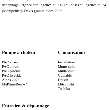
dépannage urgence sur l’agence du 31 (Toulouse) et l’agence du 34
(Montpellier). Devis gratuit, aides 2026.
Certifié
RGE QualiPAC
· Garantie décennale
Pompe à chaleur
Climatisation
PAC air-eau
Installation
PAC air-air
Mono-split
PAC piscine
Multi-split
PAC hybride
Gainable
Aides 2026
Daikin
MaPrimeRénov’
Mitsubishi
Toshiba
Entretien & dépannage
Toulouse
(31)