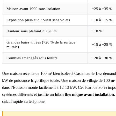
Maison avant 1990 sans isolation
+25 à +35 %
Exposition plein sud / ouest sans volets
+10 à +15 %
Hauteur sous plafond > 2,70 m
+10 %
Grandes baies vitrées (>20 % de la surface
+15 à +25 %
murale)
Combles aménagés sous toiture
+20 à +30 %
Une maison récente de 100 m² bien isolée à Castelnau-le-Lez demand
kW de puissance frigorifique totale. Une maison de village de 100 m² 
dans l’Écusson monte facilement à 12-13 kW. Cet écart de 30 % impo
systèmes différents et justifie un
bilan thermique avant installation
,
calcul rapide au téléphone.