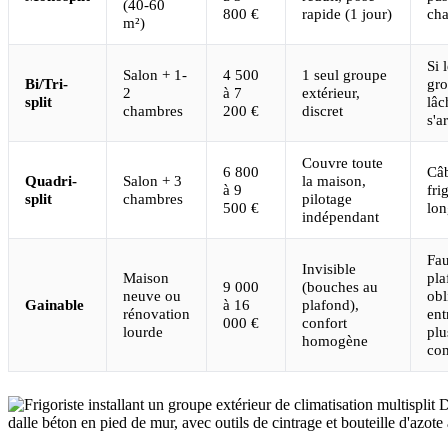
(40-60
800 €
rapide (1 jour)
ch
m²)
Si 
Salon + 1-
4 500
1 seul groupe
Bi/Tri-
gr
2
à 7
extérieur,
split
lâc
chambres
200 €
discret
s'a
Couvre toute
6 800
Câ
Quadri-
Salon + 3
la maison,
à 9
fri
split
chambres
pilotage
500 €
lon
indépendant
Fa
Invisible
Maison
pla
9 000
(bouches au
neuve ou
obl
Gainable
à 16
plafond),
rénovation
ent
000 €
confort
lourde
plu
homogène
co