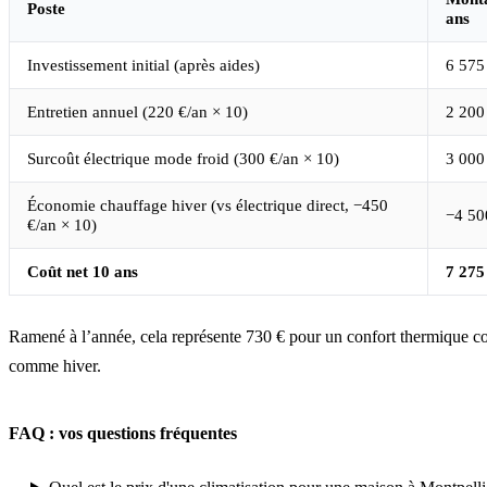
Poste
ans
Investissement initial (après aides)
6 575
Entretien annuel (220 €/an × 10)
2 200
Surcoût électrique mode froid (300 €/an × 10)
3 000
Économie chauffage hiver (vs électrique direct, −450
−4 50
€/an × 10)
Coût net 10 ans
7 275
Ramené à l’année, cela représente 730 € pour un confort thermique co
comme hiver.
FAQ : vos questions fréquentes