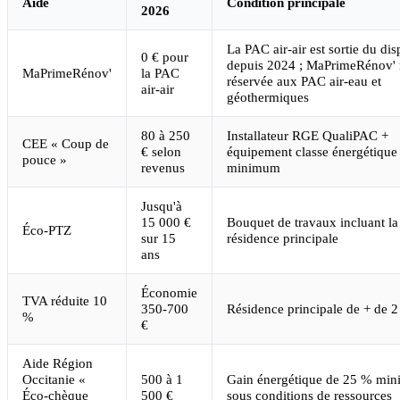
Aide
Condition principale
2026
La PAC air-air est sortie du disp
0 € pour
depuis 2024 ; MaPrimeRénov' 
MaPrimeRénov'
la PAC
réservée aux PAC air-eau et
air-air
géothermiques
80 à 250
Installateur RGE QualiPAC +
CEE « Coup de
€ selon
équipement classe énergétiqu
pouce »
revenus
minimum
Jusqu'à
15 000 €
Bouquet de travaux incluant l
Éco-PTZ
sur 15
résidence principale
ans
Économie
TVA réduite 10
350-700
Résidence principale de + de 2
%
€
Aide Région
Occitanie «
500 à 1
Gain énergétique de 25 % mi
Éco-chèque
500 €
sous conditions de ressources