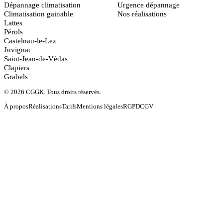
Dépannage climatisation
Urgence dépannage
Climatisation gainable
Nos réalisations
Lattes
Pérols
Castelnau-le-Lez
Juvignac
Saint-Jean-de-Védas
Clapiers
Grabels
© 2026 CGGK. Tous droits réservés.
À propos
Réalisations
Tarifs
Mentions légales
RGPD
CGV