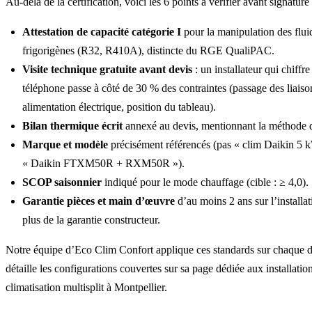
Au-delà de la certification, voici les 6 points à vérifier avant signature 
Attestation de capacité catégorie I
pour la manipulation des flui
frigorigènes (R32, R410A), distincte du RGE QualiPAC.
Visite technique gratuite avant devis
: un installateur qui chiffre
téléphone passe à côté de 30 % des contraintes (passage des liaiso
alimentation électrique, position du tableau).
Bilan thermique écrit
annexé au devis, mentionnant la méthode d
Marque et modèle
précisément référencés (pas « clim Daikin 5 
« Daikin FTXM50R + RXM50R »).
SCOP saisonnier
indiqué pour le mode chauffage (cible : ≥ 4,0).
Garantie pièces et main d’œuvre
d’au moins 2 ans sur l’installat
plus de la garantie constructeur.
Notre équipe d’Eco Clim Confort applique ces standards sur chaque d
détaille les configurations couvertes sur sa page dédiée aux installatio
climatisation multisplit à Montpellier.