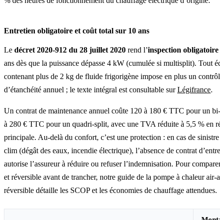
% des heures de fonctionnement du chauffage électrique d’origine.
Entretien obligatoire et coût total sur 10 ans
Le
décret 2020-912 du 28 juillet 2020
rend l’
inspection obligatoire
ans dès que la puissance dépasse 4 kW (cumulée si multisplit). Tout 
contenant plus de 2 kg de fluide frigorigène impose en plus un contrô
d’étanchéité annuel ; le texte intégral est consultable sur
Légifrance
.
Un contrat de maintenance annuel coûte 120 à 180 € TTC pour un bi-s
à 280 € TTC pour un quadri-split, avec une TVA réduite à 5,5 % en r
principale. Au-delà du confort, c’est une protection : en cas de sinistre 
clim (dégât des eaux, incendie électrique), l’absence de contrat d’entre
autorise l’assureur à réduire ou refuser l’indemnisation. Pour comparer
et réversible avant de trancher, notre guide de la pompe à chaleur air-a
réversible détaille les SCOP et les économies de chauffage attendues.
Monta