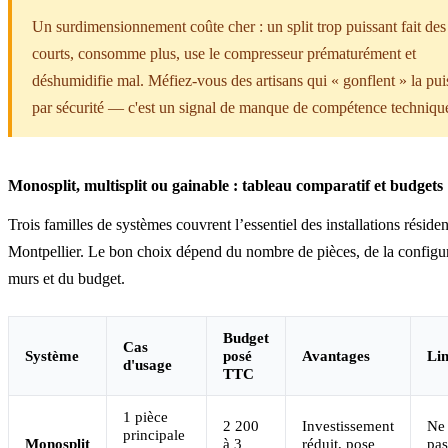
Un surdimensionnement coûte cher : un split trop puissant fait des
courts, consomme plus, use le compresseur prématurément et
déshumidifie mal. Méfiez-vous des artisans qui « gonflent » la pu
par sécurité — c'est un signal de manque de compétence techniqu
Monosplit, multisplit ou gainable : tableau comparatif et budgets
Trois familles de systèmes couvrent l’essentiel des installations résiden
Montpellier. Le bon choix dépend du nombre de pièces, de la configu
murs et du budget.
Budget
Cas
Système
posé
Avantages
Lim
d'usage
TTC
1 pièce
2 200
Investissement
Ne
principale
Monosplit
à 3
réduit, pose
pas